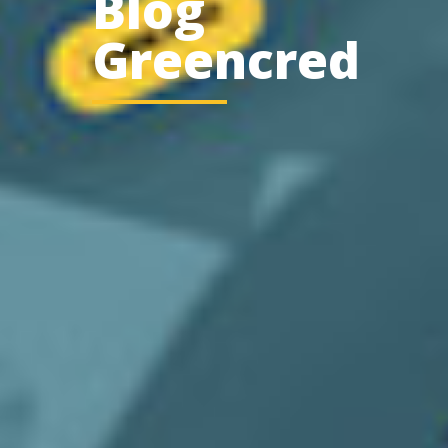
Blog
Greencred