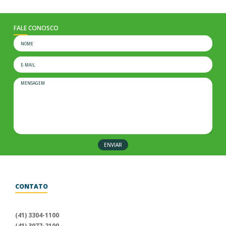
FALE CONOSCO
ENVIAR
CONTATO
Para informações sobre a
Uniprime Greencred, fale conosco
(41) 3304-1100
através dos nossos canais
(41) 3077-2100