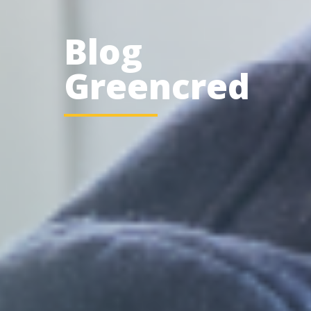
Blog
Greencred