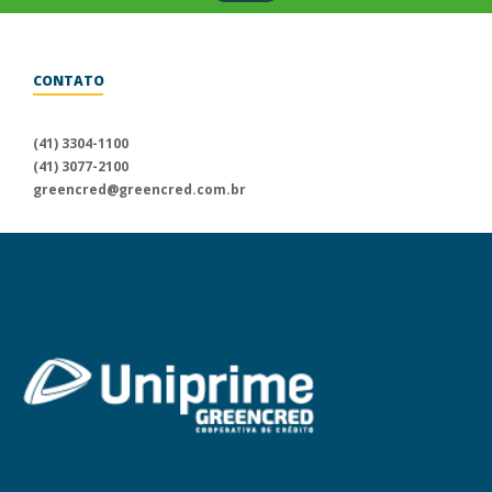
CONTATO
Para informações sobre a
Uniprime Greencred, fale conosco
(41) 3304-1100
através dos nossos canais
(41) 3077-2100
de atendimento.
greencred@greencred.com.br