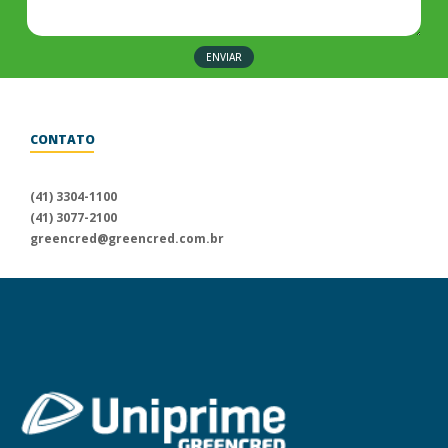
ENVIAR
CONTATO
Para informações sobre a
Uniprime Greencred, fale conosco
(41) 3304-1100
através dos nossos canais
(41) 3077-2100
de atendimento.
greencred@greencred.com.br