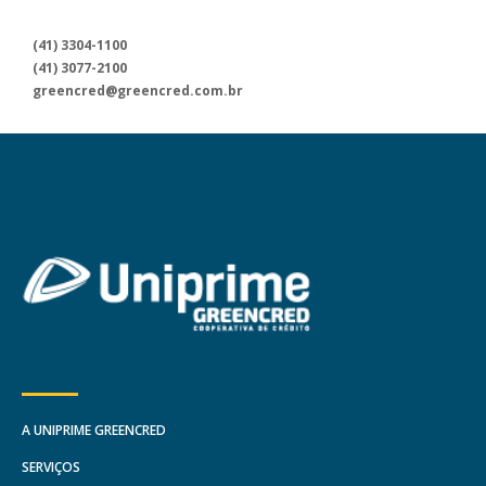
Para informações sobre a
Uniprime Greencred, fale conosco
(41) 3304-1100
através dos nossos canais
(41) 3077-2100
de atendimento.
greencred@greencred.com.br
A UNIPRIME GREENCRED
SERVIÇOS