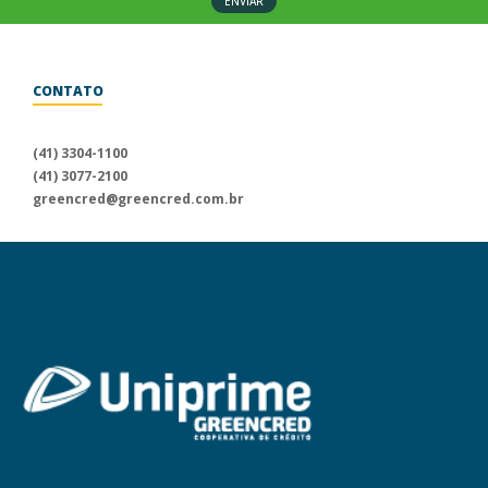
ENVIAR
CONTATO
Para informações sobre a
Uniprime Greencred, fale conosco
(41) 3304-1100
através dos nossos canais
(41) 3077-2100
de atendimento.
greencred@greencred.com.br