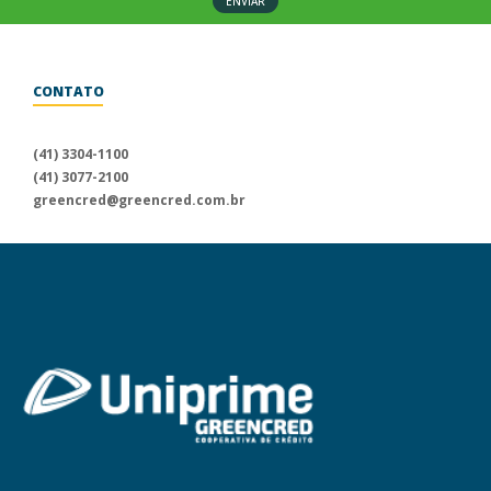
ENVIAR
CONTATO
Para informações sobre a
Uniprime Greencred, fale conosco
(41) 3304-1100
através dos nossos canais
(41) 3077-2100
de atendimento.
greencred@greencred.com.br