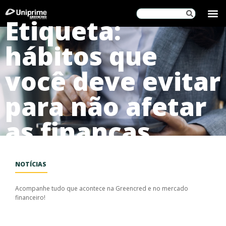
SOBRE
Etiqueta:
hábitos que
você deve evitar
para não afetar
as finanças
NOTÍCIAS
Acompanhe tudo que acontece na Greencred e no mercado
financeiro!