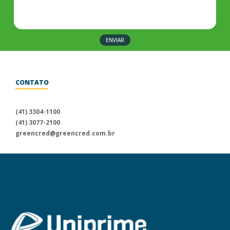
ENVIAR
CONTATO
Para informações sobre a
Uniprime Greencred, fale conosco
(41) 3304-1100
através dos nossos canais
(41) 3077-2100
de atendimento.
greencred@greencred.com.br