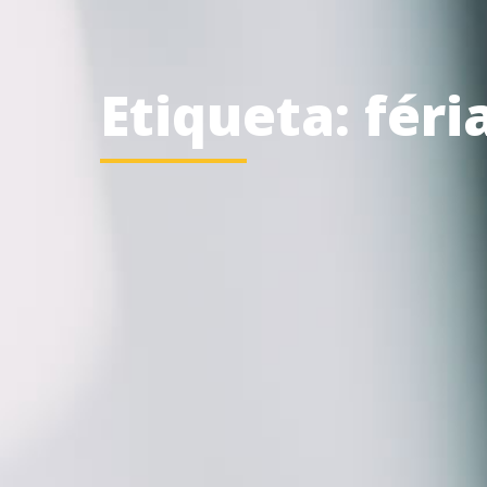
Etiqueta: féri