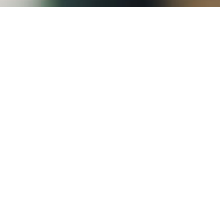
encred e no mercado financeiro!
PLANEJANDO AS
FÉRIAS DE JULHO?
VEJA COMO A
GREENCRED PODE
AJUDAR!