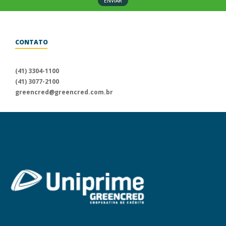
ENVIAR
CONTATO
Para informações sobre a
Uniprime Greencred, fale conosco
(41) 3304-1100
através dos nossos canais
(41) 3077-2100
de atendimento.
greencred@greencred.com.br