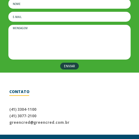
ENVIAR
CONTATO
Para informações sobre a
Uniprime Greencred, fale conosco
(41) 3304-1100
através dos nossos canais
(41) 3077-2100
de atendimento.
greencred@greencred.com.br