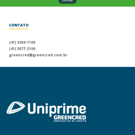
ENVIAR
CONTATO
Para informações sobre a
Uniprime Greencred, fale conosco
(41) 3304-1100
através dos nossos canais
(41) 3077-2100
de atendimento.
greencred@greencred.com.br